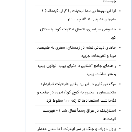
چیست؟
آیا اپراتورها بی‌صدا اینترنت را گران کرده‌اند؟ /
ماجرای «ضریب ۲.۷» چیست؟
خاموشی سراسری، اتصال اینترنت کوبا را مختل
کرد
جاهای دیدنی قشم در زمستان؛ سفری به طبیعت،
دریا و تفریحات جزیره
راهنمای جامع آشنایی با دنیای پیپ، توتون پیپ
و هنر ساخت پیپ
مرگ دورکاری در ایران؛ وقتی «اینترنت ناپایدار»
متخصصان را مجبور به کوچ کرد/ ایران در جذب و
نگه‌داشت استعدادها تا رتبه ۱۰۰ سقوط کرد
استارلینک در عراق رسماً فعال شد / + فهرست
قیمت‌ها
پاول دورف و جنگ بر سر اینترنت | داستان معمار