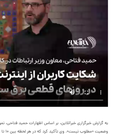
به گزارش خبرگزاری خبرآنلاین، بر اساس اظهارات حمید فتاحی، نم