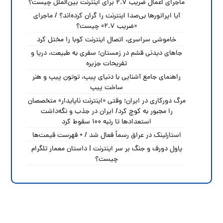
ماجرای اعمال ضریب ۲.۷ برای اینترنت بین‌الملل چیست؟
آیا اپراتورها بی‌صدا اینترنت را گران کرده‌اند؟ / ماجرای
«ضریب ۲.۷» چیست؟
خاموشی سراسری، اتصال اینترنت کوبا را مختل کرد
جاهای دیدنی قشم در زمستان؛ سفری به طبیعت، دریا و
تفریحات جزیره
راهنمای جامع آشنایی با دنیای پیپ، توتون پیپ و هنر
ساخت پیپ
مرگ دورکاری در ایران؛ وقتی «اینترنت ناپایدار» متخصصان
را مجبور به کوچ کرد/ ایران در جذب و نگه‌داشت
استعدادها تا رتبه ۱۰۰ سقوط کرد
استارلینک در عراق رسماً فعال شد / + فهرست قیمت‌ها
پاول دورف و جنگ بر سر اینترنت | داستان معمار تلگرام
چیست؟