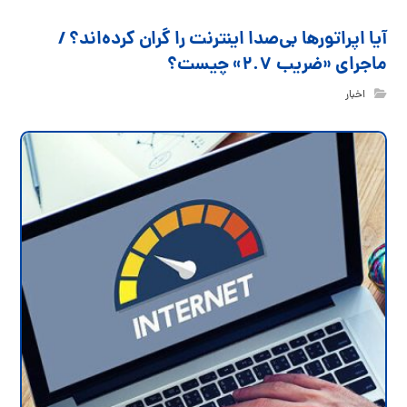
آیا اپراتورها بی‌صدا اینترنت را گران کرده‌اند؟ /
ماجرای «ضریب ۲.۷» چیست؟
اخبار