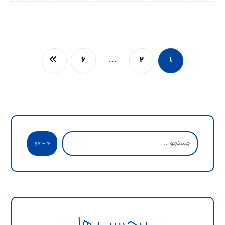
۶
…
۲
۱
جستجو
برچسب ها