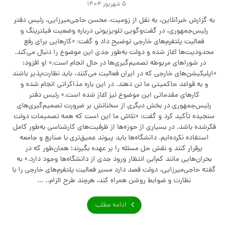
۵ شهریور ۱۴۰۴
به گزارش خبرآنلاین، به نقل از زومیت، محسن حاجی‌میرزایی، رئیس دفتر
رئیس‌جمهوری، در گفت‌وگویی تلویزیونی درباره وضعیت فیلترینگ و
فعالیت پلتفرم‌های خارجی توضیح داد و گفت: «کارهایی برای رفع
محدودیت‌ها آغاز شده و دولت به‌طور جدی این موضوع را دنبال می‌کند.
در شوراهای مربوطه تصمیم‌گیری‌ها در حال انجام است.» او افزود:
«اپلیکیشن‌های خارجی که در ایران فعالیت می‌کنند، باید نظارت‌پذیر باشند
و به قواعد حاکمیتی ما تن دهند. در این باره مذاکراتی انجام شده و
کارهای مقدماتی این موضوع نیز آغاز شده است.» رئیس دفتر
رئیس‌جمهوری در بخش دیگری از سخنانش بر ضرورت تصمیم‌گیری‌های
سنجیده تأکید کرد و گفت: «تلاش ما این است که همه تصمیمات دولت
فکرشده باشد. در بسیاری از حوزه‌ها از ظرفیت‌های کارشناسی به‌طور کامل
استفاده نکرده‌ایم. دانشگاه‌ها باید پیوند عمیق‌تری با صنایع و جامعه
برقرار کنند و نقش حل مسئله را بر عهده بگیرند؛ همان‌طور که در
بحران‌هایی مانند کم‌آبی انتظار ورود جدی از دانشگاه‌ها وجود دارد.» به
گفته حاجی‌میرزایی، دولت قصد دارد مسیر فعالیت پلتفرم‌های خارجی را با
نظارت و ضوابط روشن همراه کند، هرچند طرح الزام.. ...
ادامه مطلب