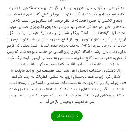
به گزارش خبرگزاری خبرآنلاین و براساس گزارش زومیت، فکرش را بکنید
که ترامپ با زدن یک دکمه، کل اینترنت اروپا را قطع کند! این ایده شاید
زیادی تخیلی یا حتی احمقانه به‌ نظر برسد؛ اما سناریویی است که در
ماه‌های اخیر، در محافل صنعتی و سیاسی حوزه‌ی تکنولوژی حسابی مورد
بحث قرار گرفته است. اما آمریکا واقعاً می‌تواند با یک فرمان، اینترنت کل
اروپا را از کار بیندازد؟ ترس اروپا از قطع شدن دسترسی به اینترنت پس از
حادثه‌ای در ماه فوریه ۲۰۲۵ به یک بحران جدی تبدیل شد؛‌ وقتی که کریم
خان، دادستان ارشد دادگاه کیفری بین‌المللی در هلند، متوجه شد که پس
از تحریم‌شدن توسط کاخ سفید، دسترسی به حساب ایمیل اوت‌لوک خود
را از دست داده است. این اقدام، که توسط مایکروسافت به‌عنوان
ارائه‌دهنده‌ی خدمات ایمیل اجرا شد، یک حقیقت تلخ و انکارناپذیر را
آشکار کرد: زیرساخت دیجیتال اروپا به شکلی خطرناک به چند شرکت
فناوری آمریکایی و درنهایت به تصمیمات سیاسی واشنگتن وابسته است.
البته این نگرانی، دغدغه‌ای نیست که یک شبه به تیتر اخبار تبدیل شده
باشد و ریشه‌ی آن به تنش‌های دیرینه میان دو سوی اقیانوس اطلس بر
سر حاکمیت دیجیتال بازمی‌گ.. ...
ادامه مطلب